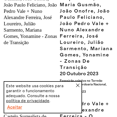
Maria Gusmão,
João Onofre, João
Paulo Feliciano,
João Pedro Vale +
Nuno Alexandre
Ferreira, José
Loureiro, Julião
Sarmento, Mariana
Gomes, Yonamine
- Zonas De
Transição
20
Outubro
2023
Exposição coletiva no Torreão
Nascente da Cordoaria Nacional,
Este website usa cookies para
Lisboa
garantir o funcionamento
20.10 - 22.12.2023
adequado. Consulte a nossa
política de privacidade
.
João Pedro Vale +
Aceitar
PT
EN
Nuno Alexandre
Ferreira - O